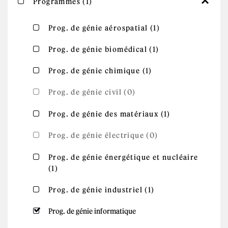
Apply Programmes filter
Programmes (1)
Apply Prog.
Apply Prog. de génie aérospatial filter
Prog. de génie aérospatial (1)
de génie
aérospatial
Apply Prog.
filter
Apply Prog. de génie biomédical filter
Prog. de génie biomédical (1)
de génie
biomédical
Apply Prog. de
filter
Apply Prog. de génie chimique filter
Prog. de génie chimique (1)
génie chimique
filter
Prog. de génie civil (0)
Apply
Apply Prog. de génie des matériaux filter
Prog. de génie des matériaux (1)
Prog. de
génie des
matériaux
Prog. de génie électrique (0)
filter
Apply Prog. de génie énergétique et
Prog. de génie énergétique et nucléaire
Apply Prog. de génie énergétique et
(1)
nucléaire filter
nucléaire filter
Apply Prog.
Apply Prog. de génie industriel filter
Prog. de génie industriel (1)
de génie
industriel
filter
Remove Prog. de génie informatique filter
Prog. de génie informatique