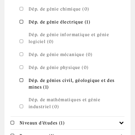
Dép. de génie chimique (0)
Apply Dép. de
Apply Dép. de génie électrique filter
Dép. de génie électrique (1)
génie
électrique
filter
Dép. de génie informatique et génie
logiciel (0)
Dép. de génie mécanique (0)
Dép. de génie physique (0)
Apply Dép. de génies civil, géologique et
Dép. de génies civil, géologique et des
Apply Dép. de génies civil,
mines (1)
des mines filter
géologique et des mines filter
Dép. de mathématiques et génie
industriel (0)
Apply Niveaux d'études
Apply Niveaux d'études filter
Niveaux d'études (1)
filter
Apply Programmes filter