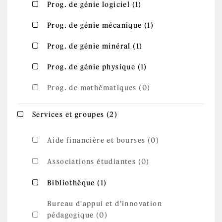
Apply Prog. de
Apply Prog. de génie logiciel filter
Prog. de génie logiciel (1)
génie logiciel
filter
Apply Prog.
Apply Prog. de génie mécanique filter
Prog. de génie mécanique (1)
de génie
mécanique
Apply Prog. de
filter
Apply Prog. de génie minéral filter
Prog. de génie minéral (1)
génie minéral
filter
Apply Prog. de
Apply Prog. de génie physique filter
Prog. de génie physique (1)
génie physique
filter
Prog. de mathématiques (0)
Apply Services et
Apply Services et groupes filter
Services et groupes (2)
groupes filter
Aide financière et bourses (0)
Associations étudiantes (0)
Apply Bibliothèque filter
Apply Bibliothèque filter
Bibliothèque (1)
Bureau d'appui et d'innovation
pédagogique (0)