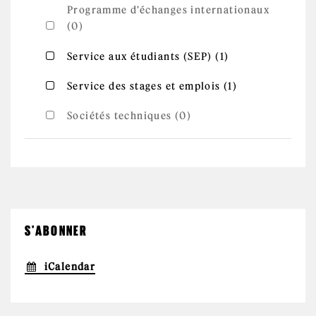
Programme d'échanges internationaux
(0)
Apply
Apply Service aux étudiants (SEP) filter
Service aux étudiants (SEP) (1)
Service aux
étudiants
(SEP) filter
Apply
Apply Service des stages et emplois filter
Service des stages et emplois (1)
Service
des stages
et
Sociétés techniques (0)
emplois
filter
S'ABONNER
iCalendar