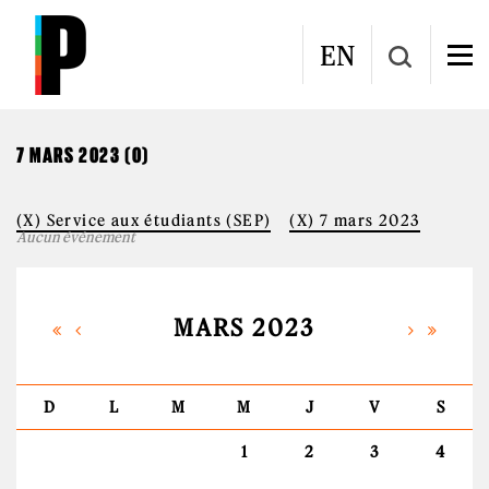
Aller au contenu principal
CALENDRIER
EN
7 MARS 2023 (0)
(X) Service aux étudiants (SEP)
(X) 7 mars 2023
Aucun événement
MARS 2023
D
L
M
M
J
V
S
1
2
3
4