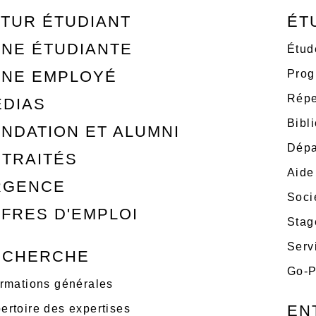
TUR ÉTUDIANT
ÉT
NE ÉTUDIANTE
Étud
ONE EMPLOYÉ
Prog
Répe
ÉDIAS
Bibl
NDATION ET ALUMNI
Dépa
TRAITÉS
Aide
RGENCE
Soci
FRES D'EMPLOI
Stag
Serv
ECHERCHE
Go-P
ormations générales
EN
ertoire des expertises