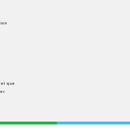
tion
 et que
er.