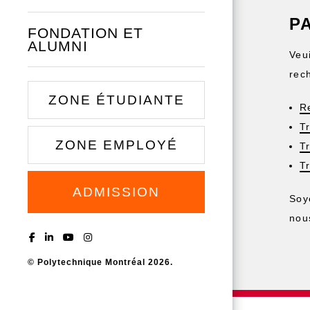
P
FONDATION ET
ALUMNI
Veui
rec
ZONE ÉTUDIANTE
R
T
ZONE EMPLOYÉ
T
T
ADMISSION
Soy
nou
© Polytechnique Montréal 2026.