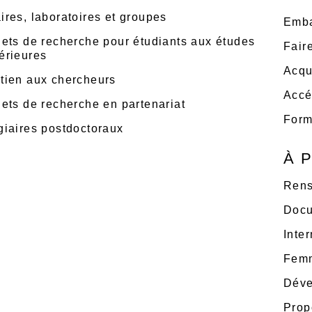
ires, laboratoires et groupes
Emba
jets de recherche pour étudiants aux études
Fair
érieures
Acqu
tien aux chercheurs
Accé
jets de recherche en partenariat
Form
giaires postdoctoraux
À 
Rens
Docu
Inter
Femm
Déve
Prop