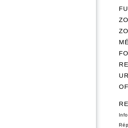
FU
ZO
Z
M
FO
RE
U
OF
R
Inf
Rép