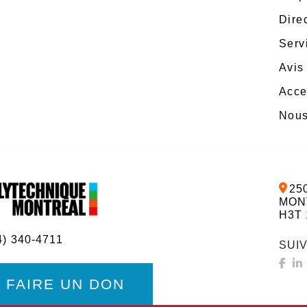
Dire
Serv
Avis 
Acce
Nous
25
MON
H3T 
4) 340-4711
SUI
FAIRE UN DON