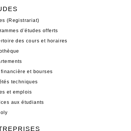
UDES
es (Registrariat)
rammes d'études offerts
rtoire des cours et horaires
iothèque
rtements
 financière et bourses
étés techniques
es et emplois
ices aux étudiants
oly
TREPRISES