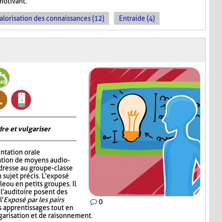
motivant.
alorisation des connaissances (12)
Entraide (4)
re et vulgariser
ntation orale
sation de moyens audio-
adresse au groupe-classe
 sujet précis. L'exposé
e ou en petits groupes. Il
 l'auditoire posent des
l'
Exposé par les pairs
0
s apprentissages tout en
garisation et de raisonnement.