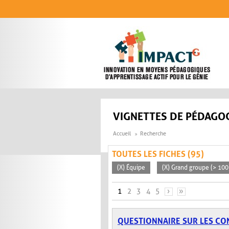
Aller au contenu principal
VIGNETTES DE PÉDAGOG
Accueil
Recherche
TOUTES LES FICHES (95)
(X) Équipe
(X) Grand groupe (> 100
PAGES
1
2
3
4
5
›
»
QUESTIONNAIRE SUR LES CO