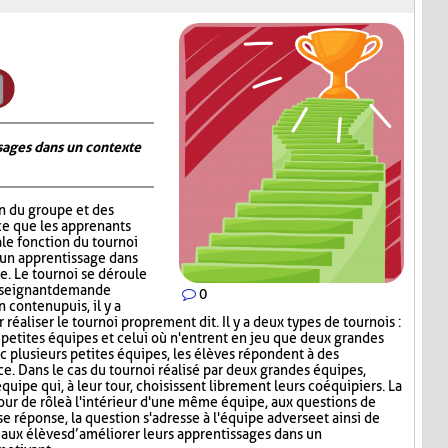
ages dans un contexte
on du groupe et des
ce que les apprenants
ale fonction du tournoi
 un apprentissage dans
. Le tournoi se déroule
nseignant demande
0
contenu puis, il y a
réaliser le tournoi proprement dit. Il y a deux types de tournois :
s petites équipes et celui où n'entrent en jeu que deux grandes
c plusieurs petites équipes, les élèves répondent à des
ce. Dans le cas du tournoi réalisé par deux grandes équipes,
quipe qui, à leur tour, choisissent librement leurs coéquipiers. La
tour de rôle à l'intérieur d'une même équipe, aux questions de
e réponse, la question s'adresse à l'équipe adverse et ainsi de
aux élèves d’améliorer leurs apprentissages dans un