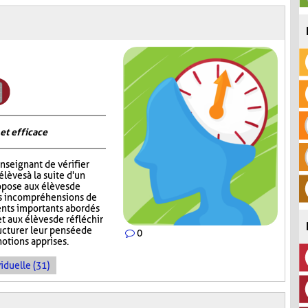
 et efficace
nseignant de vérifier
èves à la suite d'un
opose aux élèves de
rs incompréhensions de
ents importants abordés
t aux élèves de réfléchir
ructurer leur pensée de
0
notions apprises.
iduelle (31)