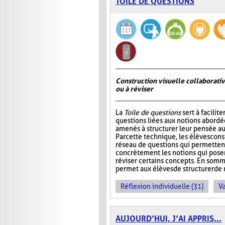
TOILE DE QUESTIONS
Construction visuelle collaborativ
ou à réviser
La
Toile de questions
sert à facilite
questions liées aux notions abordée
amenés à structurer leur pensée au
Par cette technique, les élèves cons
réseau de questions qui permettent 
concrètement les notions qui pos
réviser certains concepts. En somm
permet aux élèves de structurer de 
Réflexion individuelle (31)
Va
AUJOURD’HUI, J’AI APPRIS...