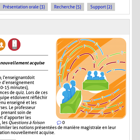
Présentation orale (3)
Recherche (5)
Support (2)
on nouvellement acquise
n
, l'enseignant doit
me d’enseignement
10-15 minutes),
nces de quiz. Lors de ces
quipe et doivent réfléchir
enu enseigné et les
ses. Le professeur
 prenant soin de
 d’apporter les
, les
Questions à foison
0
imiler les notions présentées de manière magistrale en leur
rmation nouvellement acquise.