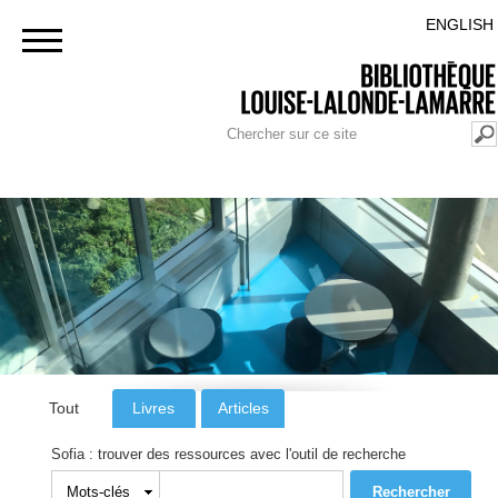
Aller au
RETOUR AU PORTAIL POLYTECHNIQUE MONTRÉAL
ENGLISH
contenu
principal
FORMULAIRE DE RECHERCHE
Rechercher
Tout
Livres
Articles
Sofia : trouver des ressources avec l'outil de recherche