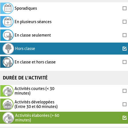
Sporadiques
En plusieurs séances
En classe seulement
Hors classe
En classe et hors classe
DURÉE DE L'ACTIVITÉ
Activités courtes (< 30
minutes)
Activités développées
(Entre 30 et 60 minutes)
Activités élaborées (> 60
minutes)