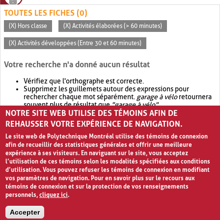
TOUTES LES FICHES (0)
(X) Hors classe
(X) Activités élaborées (> 60 minutes)
(X) Activités développées (Entre 30 et 60 minutes)
Votre recherche n'a donné aucun résultat
Vérifiez que l'orthographe est correcte.
Supprimez les guillemets autour des expressions pour
rechercher chaque mot séparément.
garage à vélo
retournera
souvent plus de résultat que
"garage à vélo"
.
NOTRE SITE WEB UTILISE DES TÉMOINS AFIN DE
Envisagez d'élargir votre recherche avec
OR
.
garage OR vélo
retournera souvent plus de résultat que
garage à vélo
.
REHAUSSER VOTRE EXPÉRIENCE DE NAVIGATION.
Le site web de Polytechnique Montréal utilise des témoins de connexion
afin de recueillir des statistiques générales et offrir une meilleure
expérience à ses visiteurs. En naviguant sur le site, vous acceptez
l’utilisation de ces témoins selon les modalités spécifiées aux conditions
d’utilisation. Vous pouvez refuser les témoins de connexion en modifiant
vos paramètres de navigation. Pour en savoir plus sur le recours aux
témoins de connexion et sur la protection de vos renseignements
personnels,
cliquez ici
.
Avis de confidentialité et conditions d’utilisation
Accepter