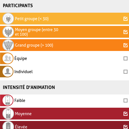
PARTICIPANTS
Petit groupe (< 30)
Moyen groupe (entre 30
et 100)
Grand groupe (> 100)
Équipe
Individuel
INTENSITÉ D'ANIMATION
Faible
Moyenne
Élevée