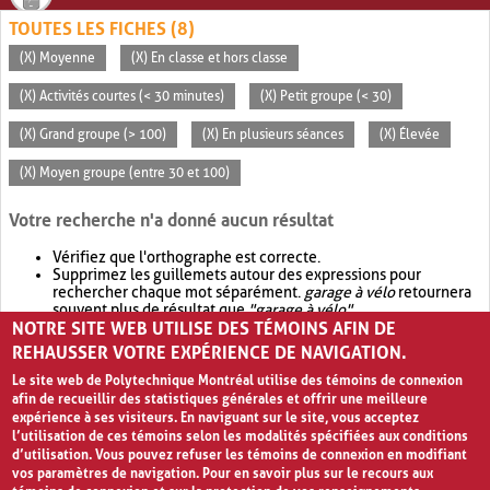
TOUTES LES FICHES (8)
(X) Moyenne
(X) En classe et hors classe
(X) Activités courtes (< 30 minutes)
(X) Petit groupe (< 30)
(X) Grand groupe (> 100)
(X) En plusieurs séances
(X) Élevée
(X) Moyen groupe (entre 30 et 100)
Votre recherche n'a donné aucun résultat
Vérifiez que l'orthographe est correcte.
Supprimez les guillemets autour des expressions pour
rechercher chaque mot séparément.
garage à vélo
retournera
souvent plus de résultat que
"garage à vélo"
.
NOTRE SITE WEB UTILISE DES TÉMOINS AFIN DE
Envisagez d'élargir votre recherche avec
OR
.
garage OR vélo
retournera souvent plus de résultat que
garage à vélo
.
REHAUSSER VOTRE EXPÉRIENCE DE NAVIGATION.
Le site web de Polytechnique Montréal utilise des témoins de connexion
afin de recueillir des statistiques générales et offrir une meilleure
expérience à ses visiteurs. En naviguant sur le site, vous acceptez
l’utilisation de ces témoins selon les modalités spécifiées aux conditions
d’utilisation. Vous pouvez refuser les témoins de connexion en modifiant
vos paramètres de navigation. Pour en savoir plus sur le recours aux