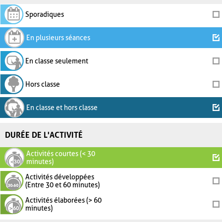
Sporadiques
En plusieurs séances
En classe seulement
Hors classe
En classe et hors classe
DURÉE DE L'ACTIVITÉ
Activités courtes (< 30
minutes)
Activités développées
(Entre 30 et 60 minutes)
Activités élaborées (> 60
minutes)