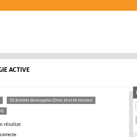
IE ACTIVE
(X) Activités développées (Entre 30 et 60 minutes)
30)
n résultat
 correcte.