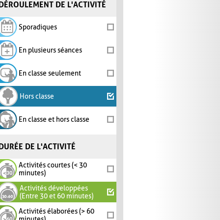
DÉROULEMENT DE L'ACTIVITÉ
Sporadiques
En plusieurs séances
En classe seulement
Hors classe
En classe et hors classe
DURÉE DE L'ACTIVITÉ
Activités courtes (< 30
minutes)
Activités développées
(Entre 30 et 60 minutes)
Activités élaborées (> 60
minutes)