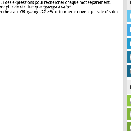
our des expressions pour rechercher chaque mot séparément.
nt plus de résultat que
"garage à vélo"
.
herche avec
OR
.
garage OR vélo
retournera souvent plus de résultat