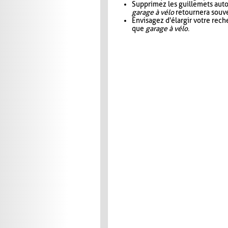
Supprimez les guillemets aut
garage à vélo
retournera souve
Envisagez d'élargir votre rec
que
garage à vélo
.