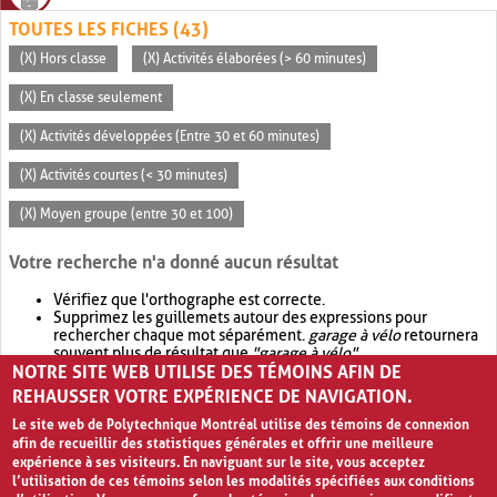
TOUTES LES FICHES (43)
(X) Hors classe
(X) Activités élaborées (> 60 minutes)
(X) En classe seulement
(X) Activités développées (Entre 30 et 60 minutes)
(X) Activités courtes (< 30 minutes)
(X) Moyen groupe (entre 30 et 100)
Votre recherche n'a donné aucun résultat
Vérifiez que l'orthographe est correcte.
Supprimez les guillemets autour des expressions pour
rechercher chaque mot séparément.
garage à vélo
retournera
souvent plus de résultat que
"garage à vélo"
.
NOTRE SITE WEB UTILISE DES TÉMOINS AFIN DE
Envisagez d'élargir votre recherche avec
OR
.
garage OR vélo
retournera souvent plus de résultat que
garage à vélo
.
REHAUSSER VOTRE EXPÉRIENCE DE NAVIGATION.
Le site web de Polytechnique Montréal utilise des témoins de connexion
afin de recueillir des statistiques générales et offrir une meilleure
expérience à ses visiteurs. En naviguant sur le site, vous acceptez
l’utilisation de ces témoins selon les modalités spécifiées aux conditions