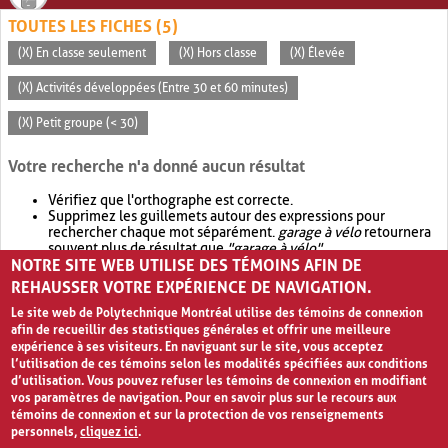
TOUTES LES FICHES (5)
(X) En classe seulement
(X) Hors classe
(X) Élevée
(X) Activités développées (Entre 30 et 60 minutes)
(X) Petit groupe (< 30)
Votre recherche n'a donné aucun résultat
Vérifiez que l'orthographe est correcte.
Supprimez les guillemets autour des expressions pour
rechercher chaque mot séparément.
garage à vélo
retournera
souvent plus de résultat que
"garage à vélo"
.
NOTRE SITE WEB UTILISE DES TÉMOINS AFIN DE
Envisagez d'élargir votre recherche avec
OR
.
garage OR vélo
retournera souvent plus de résultat que
garage à vélo
.
REHAUSSER VOTRE EXPÉRIENCE DE NAVIGATION.
Le site web de Polytechnique Montréal utilise des témoins de connexion
afin de recueillir des statistiques générales et offrir une meilleure
expérience à ses visiteurs. En naviguant sur le site, vous acceptez
l’utilisation de ces témoins selon les modalités spécifiées aux conditions
d’utilisation. Vous pouvez refuser les témoins de connexion en modifiant
vos paramètres de navigation. Pour en savoir plus sur le recours aux
témoins de connexion et sur la protection de vos renseignements
personnels,
cliquez ici
.
Avis de confidentialité et conditions d’utilisation