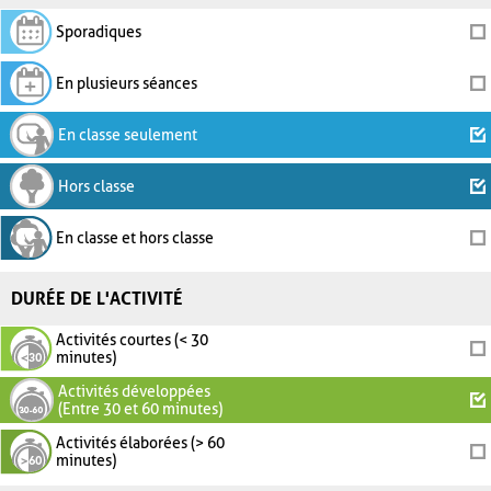
Sporadiques
En plusieurs séances
En classe seulement
Hors classe
En classe et hors classe
DURÉE DE L'ACTIVITÉ
Activités courtes (< 30
minutes)
Activités développées
(Entre 30 et 60 minutes)
Activités élaborées (> 60
minutes)