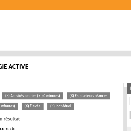
IE ACTIVE
(X) Activités courtes (< 30 minutes)
(X) En plusieurs séances
0 minutes)
(X) Élevée
(X) Individuel
n résultat
 correcte.