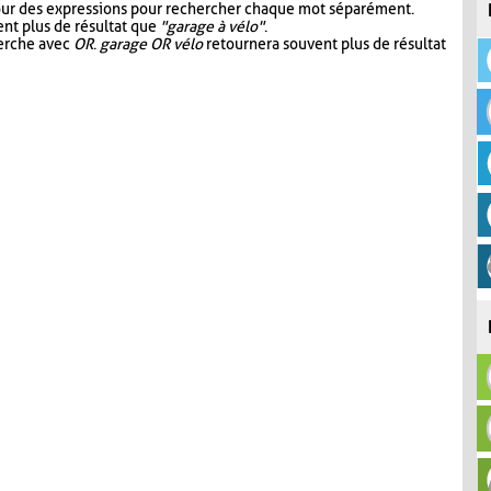
our des expressions pour rechercher chaque mot séparément.
nt plus de résultat que
"garage à vélo"
.
herche avec
OR
.
garage OR vélo
retournera souvent plus de résultat