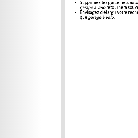
Supprimez les guillemets aut
garage à vélo
retournera souve
Envisagez d'élargir votre rec
que
garage à vélo
.