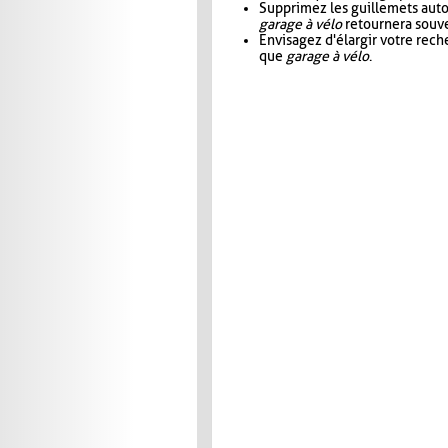
Supprimez les guillemets aut
garage à vélo
retournera souve
Envisagez d'élargir votre rec
que
garage à vélo
.