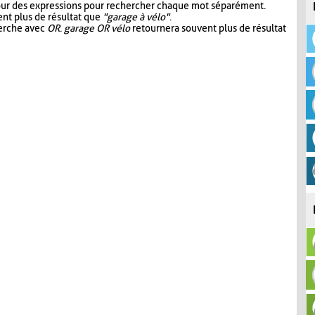
our des expressions pour rechercher chaque mot séparément.
nt plus de résultat que
"garage à vélo"
.
herche avec
OR
.
garage OR vélo
retournera souvent plus de résultat