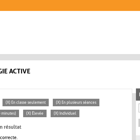
IE ACTIVE
(X) En classe seulement
(X) En plusieurs séances
0 minutes)
(X) Élevée
(X) Individuel
n résultat
 correcte.