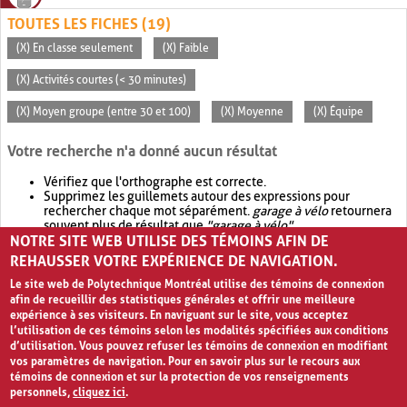
TOUTES LES FICHES (19)
(X) En classe seulement
(X) Faible
(X) Activités courtes (< 30 minutes)
(X) Moyen groupe (entre 30 et 100)
(X) Moyenne
(X) Équipe
Votre recherche n'a donné aucun résultat
Vérifiez que l'orthographe est correcte.
Supprimez les guillemets autour des expressions pour
rechercher chaque mot séparément.
garage à vélo
retournera
souvent plus de résultat que
"garage à vélo"
.
NOTRE SITE WEB UTILISE DES TÉMOINS AFIN DE
Envisagez d'élargir votre recherche avec
OR
.
garage OR vélo
retournera souvent plus de résultat que
garage à vélo
.
REHAUSSER VOTRE EXPÉRIENCE DE NAVIGATION.
Le site web de Polytechnique Montréal utilise des témoins de connexion
afin de recueillir des statistiques générales et offrir une meilleure
expérience à ses visiteurs. En naviguant sur le site, vous acceptez
l’utilisation de ces témoins selon les modalités spécifiées aux conditions
d’utilisation. Vous pouvez refuser les témoins de connexion en modifiant
vos paramètres de navigation. Pour en savoir plus sur le recours aux
témoins de connexion et sur la protection de vos renseignements
personnels,
cliquez ici
.
Avis de confidentialité et conditions d’utilisation