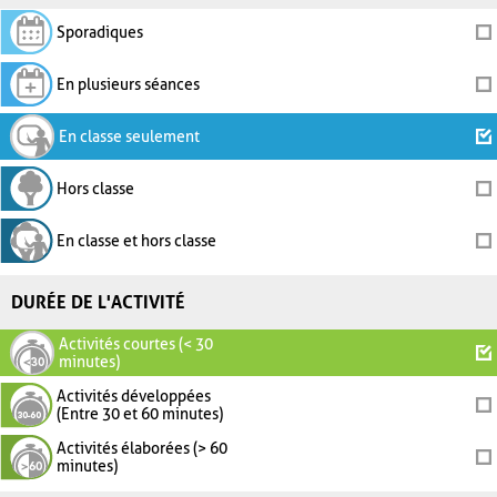
Sporadiques
En plusieurs séances
En classe seulement
Hors classe
En classe et hors classe
DURÉE DE L'ACTIVITÉ
Activités courtes (< 30
minutes)
Activités développées
(Entre 30 et 60 minutes)
Activités élaborées (> 60
minutes)