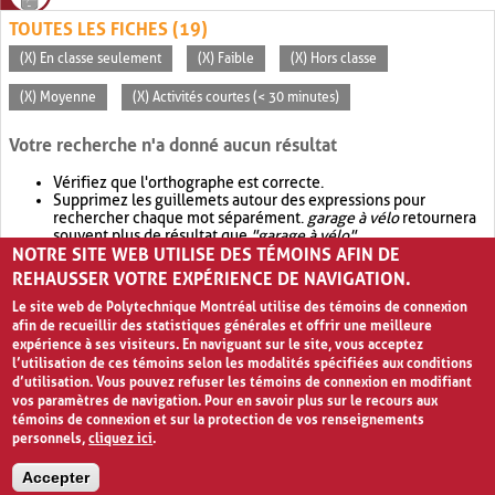
TOUTES LES FICHES (19)
(X) En classe seulement
(X) Faible
(X) Hors classe
(X) Moyenne
(X) Activités courtes (< 30 minutes)
Votre recherche n'a donné aucun résultat
Vérifiez que l'orthographe est correcte.
Supprimez les guillemets autour des expressions pour
rechercher chaque mot séparément.
garage à vélo
retournera
souvent plus de résultat que
"garage à vélo"
.
NOTRE SITE WEB UTILISE DES TÉMOINS AFIN DE
Envisagez d'élargir votre recherche avec
OR
.
garage OR vélo
retournera souvent plus de résultat que
garage à vélo
.
REHAUSSER VOTRE EXPÉRIENCE DE NAVIGATION.
Le site web de Polytechnique Montréal utilise des témoins de connexion
afin de recueillir des statistiques générales et offrir une meilleure
expérience à ses visiteurs. En naviguant sur le site, vous acceptez
l’utilisation de ces témoins selon les modalités spécifiées aux conditions
d’utilisation. Vous pouvez refuser les témoins de connexion en modifiant
vos paramètres de navigation. Pour en savoir plus sur le recours aux
témoins de connexion et sur la protection de vos renseignements
personnels,
cliquez ici
.
Avis de confidentialité et conditions d’utilisation
Accepter