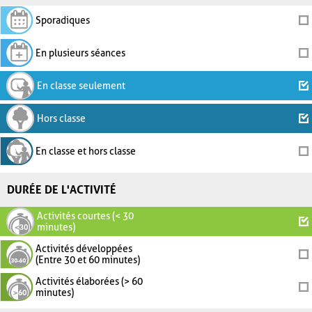
Sporadiques
En plusieurs séances
En classe seulement
Hors classe
En classe et hors classe
DURÉE DE L'ACTIVITÉ
Activités courtes (< 30
minutes)
Activités développées
(Entre 30 et 60 minutes)
Activités élaborées (> 60
minutes)