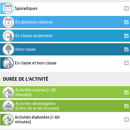
Sporadiques
En plusieurs séances
En classe seulement
Hors classe
En classe et hors classe
DURÉE DE L'ACTIVITÉ
Activités courtes (< 30
minutes)
Activités développées
(Entre 30 et 60 minutes)
Activités élaborées (> 60
minutes)