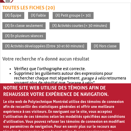
TOUTES LES FICHES (20)
(X) Équipe
(X) Faible
(X) Petit groupe (< 30)
(X) En classe seulement
(X) Activités courtes (< 30 minutes)
(X) En plusieurs séances
(X) Activités développées (Entre 30 et 60 minutes)
(X) Hors classe
Votre recherche n'a donné aucun résultat
Vérifiez que l'orthographe est correcte.
Supprimez les guillemets autour des expressions pour
rechercher chaque mot séparément.
garage à vélo
retournera
souvent plus de résultat que
"garage à vélo"
.
NOTRE SITE WEB UTILISE DES TÉMOINS AFIN DE
Envisagez d'élargir votre recherche avec
OR
.
garage OR vélo
retournera souvent plus de résultat que
garage à vélo
.
REHAUSSER VOTRE EXPÉRIENCE DE NAVIGATION.
Le site web de Polytechnique Montréal utilise des témoins de connexion
afin de recueillir des statistiques générales et offrir une meilleure
expérience à ses visiteurs. En naviguant sur le site, vous acceptez
l’utilisation de ces témoins selon les modalités spécifiées aux conditions
d’utilisation. Vous pouvez refuser les témoins de connexion en modifiant
vos paramètres de navigation. Pour en savoir plus sur le recours aux