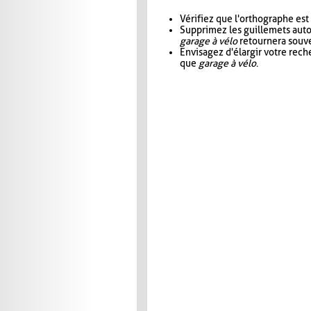
Vérifiez que l'orthographe est
Supprimez les guillemets aut
garage à vélo
retournera souve
Envisagez d'élargir votre rec
que
garage à vélo
.