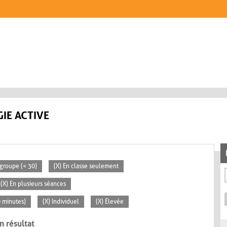
IE ACTIVE
 groupe (< 30)
(X) En classe seulement
(X) En plusieurs séances
0 minutes)
(X) Individuel
(X) Élevée
n résultat