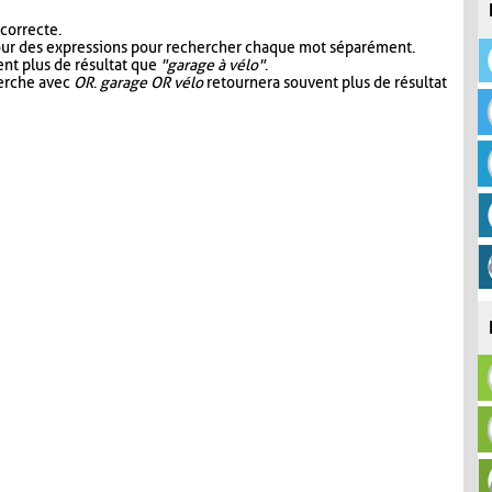
 correcte.
our des expressions pour rechercher chaque mot séparément.
nt plus de résultat que
"garage à vélo"
.
herche avec
OR
.
garage OR vélo
retournera souvent plus de résultat