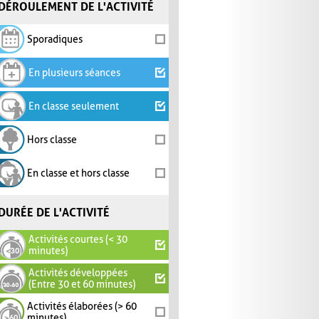
DÉROULEMENT DE L'ACTIVITÉ
Sporadiques
En plusieurs séances
En classe seulement
Hors classe
En classe et hors classe
DURÉE DE L'ACTIVITÉ
Activités courtes (< 30
minutes)
Activités développées
(Entre 30 et 60 minutes)
Activités élaborées (> 60
minutes)