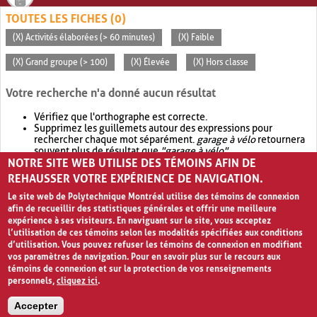
TOUTES LES FICHES (0)
(X) Activités élaborées (> 60 minutes)
(X) Faible
(X) Grand groupe (> 100)
(X) Élevée
(X) Hors classe
Votre recherche n'a donné aucun résultat
Vérifiez que l'orthographe est correcte.
Supprimez les guillemets autour des expressions pour
rechercher chaque mot séparément.
garage à vélo
retournera
souvent plus de résultat que
"garage à vélo"
.
NOTRE SITE WEB UTILISE DES TÉMOINS AFIN DE
Envisagez d'élargir votre recherche avec
OR
.
garage OR vélo
retournera souvent plus de résultat que
garage à vélo
.
REHAUSSER VOTRE EXPÉRIENCE DE NAVIGATION.
Le site web de Polytechnique Montréal utilise des témoins de connexion
afin de recueillir des statistiques générales et offrir une meilleure
expérience à ses visiteurs. En naviguant sur le site, vous acceptez
l’utilisation de ces témoins selon les modalités spécifiées aux conditions
d’utilisation. Vous pouvez refuser les témoins de connexion en modifiant
vos paramètres de navigation. Pour en savoir plus sur le recours aux
témoins de connexion et sur la protection de vos renseignements
personnels,
cliquez ici
.
Avis de confidentialité et conditions d’utilisation
Accepter