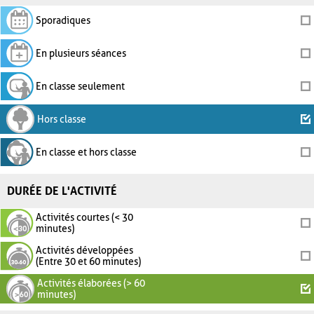
Sporadiques
En plusieurs séances
En classe seulement
Hors classe
En classe et hors classe
DURÉE DE L'ACTIVITÉ
Activités courtes (< 30
minutes)
Activités développées
(Entre 30 et 60 minutes)
Activités élaborées (> 60
minutes)