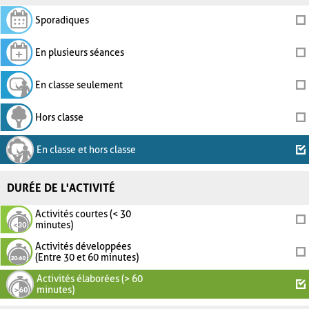
Sporadiques
En plusieurs séances
En classe seulement
Hors classe
En classe et hors classe
DURÉE DE L'ACTIVITÉ
Activités courtes (< 30
minutes)
Activités développées
(Entre 30 et 60 minutes)
Activités élaborées (> 60
minutes)