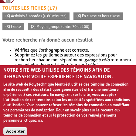
TOUTES LES FICHES (17)
(X) Activités élaborées (> 60 minutes)
(X) En classe et hors classe
(X) Faible
(X) Moyen groupe (entre 30 et 100)
Votre recherche n'a donné aucun résultat
Vérifiez que l'orthographe est correcte.
Supprimez les guillemets autour des expressions pour
rechercher chaque mot séparément.
garage à vélo
retournera
souvent plus de résultat que
"garage à vélo"
.
NOTRE SITE WEB UTILISE DES TÉMOINS AFIN DE
Envisagez d'élargir votre recherche avec
OR
.
garage OR vélo
retournera souvent plus de résultat que
garage à vélo
.
REHAUSSER VOTRE EXPÉRIENCE DE NAVIGATION.
Le site web de Polytechnique Montréal utilise des témoins de connexion
afin de recueillir des statistiques générales et offrir une meilleure
expérience à ses visiteurs. En naviguant sur le site, vous acceptez
l’utilisation de ces témoins selon les modalités spécifiées aux conditions
d’utilisation. Vous pouvez refuser les témoins de connexion en modifiant
vos paramètres de navigation. Pour en savoir plus sur le recours aux
témoins de connexion et sur la protection de vos renseignements
personnels,
cliquez ici
.
Avis de confidentialité et conditions d’utilisation
Accepter