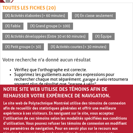
TOUTES LES FICHES (20)
(X) Activités élaborées (> 60 minutes)
(X) En classe seulement
(X) Faible
(X) Grand groupe (> 100)
(X) Activités développées (Entre 30 et 60 minutes)
(X) Équipe
(X) Petit groupe (< 30)
(X) Activités courtes (< 30 minutes)
Votre recherche n'a donné aucun résultat
Vérifiez que l'orthographe est correcte.
Supprimez les guillemets autour des expressions pour
rechercher chaque mot séparément.
garage à vélo
retournera
souvent plus de résultat que
"garage à vélo"
.
NOTRE SITE WEB UTILISE DES TÉMOINS AFIN DE
Envisagez d'élargir votre recherche avec
OR
.
garage OR vélo
retournera souvent plus de résultat que
garage à vélo
.
REHAUSSER VOTRE EXPÉRIENCE DE NAVIGATION.
Le site web de Polytechnique Montréal utilise des témoins de connexion
afin de recueillir des statistiques générales et offrir une meilleure
expérience à ses visiteurs. En naviguant sur le site, vous acceptez
l’utilisation de ces témoins selon les modalités spécifiées aux conditions
d’utilisation. Vous pouvez refuser les témoins de connexion en modifiant
vos paramètres de navigation. Pour en savoir plus sur le recours aux