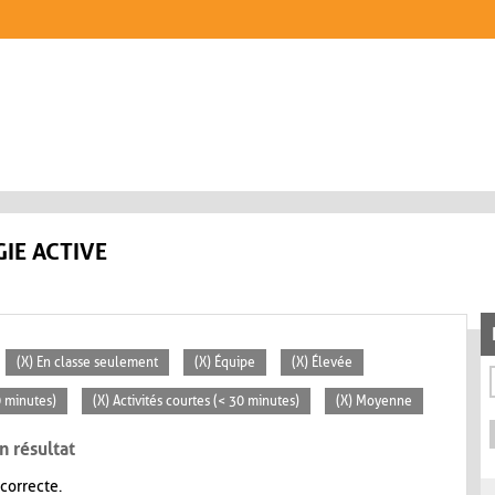
IE ACTIVE
(X) En classe seulement
(X) Équipe
(X) Élevée
0 minutes)
(X) Activités courtes (< 30 minutes)
(X) Moyenne
n résultat
 correcte.