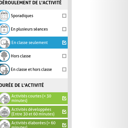
DÉROULEMENT DE L'ACTIVITÉ
Sporadiques
En plusieurs séances
En classe seulement
Hors classe
En classe et hors classe
DURÉE DE L'ACTIVITÉ
Activités courtes (< 30
minutes)
Activités développées
(Entre 30 et 60 minutes)
Activités élaborées (> 60
minutes)