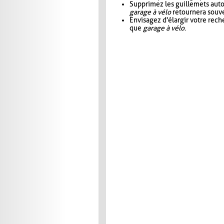
Supprimez les guillemets aut
garage à vélo
retournera souve
Envisagez d'élargir votre rec
que
garage à vélo
.