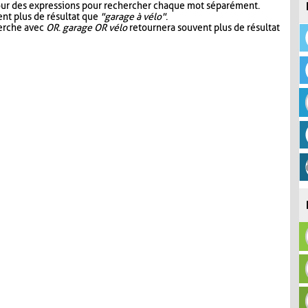
our des expressions pour rechercher chaque mot séparément.
nt plus de résultat que
"garage à vélo"
.
herche avec
OR
.
garage OR vélo
retournera souvent plus de résultat