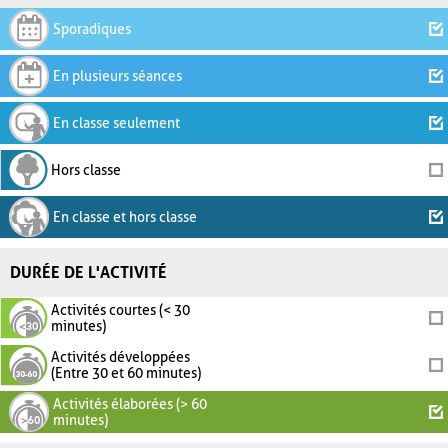
Sporadiques
En plusieurs séances
En classe seulement
Hors classe
En classe et hors classe
DURÉE DE L'ACTIVITÉ
Activités courtes (< 30
minutes)
Activités développées
(Entre 30 et 60 minutes)
Activités élaborées (> 60
minutes)