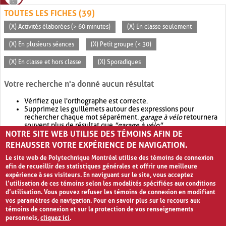
TOUTES LES FICHES (39)
(X) Activités élaborées (> 60 minutes)
(X) En classe seulement
(X) En plusieurs séances
(X) Petit groupe (< 30)
(X) En classe et hors classe
(X) Sporadiques
Votre recherche n'a donné aucun résultat
Vérifiez que l'orthographe est correcte.
Supprimez les guillemets autour des expressions pour
rechercher chaque mot séparément.
garage à vélo
retournera
souvent plus de résultat que
"garage à vélo"
.
NOTRE SITE WEB UTILISE DES TÉMOINS AFIN DE
Envisagez d'élargir votre recherche avec
OR
.
garage OR vélo
retournera souvent plus de résultat que
garage à vélo
.
REHAUSSER VOTRE EXPÉRIENCE DE NAVIGATION.
Le site web de Polytechnique Montréal utilise des témoins de connexion
afin de recueillir des statistiques générales et offrir une meilleure
expérience à ses visiteurs. En naviguant sur le site, vous acceptez
l’utilisation de ces témoins selon les modalités spécifiées aux conditions
d’utilisation. Vous pouvez refuser les témoins de connexion en modifiant
vos paramètres de navigation. Pour en savoir plus sur le recours aux
témoins de connexion et sur la protection de vos renseignements
personnels,
cliquez ici
.
Avis de confidentialité et conditions d’utilisation