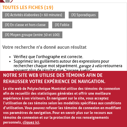
TOUTES LES FICHES (19)
(X) Activités élaborées (> 60 minutes)
(X) Sporadiques
(X) En classe et hors classe
(X) Faible
(X) Moyen groupe (entre 30 et 100)
Votre recherche n'a donné aucun résultat
Vérifiez que l'orthographe est correcte.
Supprimez les guillemets autour des expressions pour
rechercher chaque mot séparément.
garage à vélo
retournera
souvent plus de résultat que
"garage à vélo"
.
NOTRE SITE WEB UTILISE DES TÉMOINS AFIN DE
Envisagez d'élargir votre recherche avec
OR
.
garage OR vélo
retournera souvent plus de résultat que
garage à vélo
.
REHAUSSER VOTRE EXPÉRIENCE DE NAVIGATION.
Le site web de Polytechnique Montréal utilise des témoins de connexion
afin de recueillir des statistiques générales et offrir une meilleure
expérience à ses visiteurs. En naviguant sur le site, vous acceptez
l’utilisation de ces témoins selon les modalités spécifiées aux conditions
d’utilisation. Vous pouvez refuser les témoins de connexion en modifiant
vos paramètres de navigation. Pour en savoir plus sur le recours aux
témoins de connexion et sur la protection de vos renseignements
personnels,
cliquez ici
.
Avis de confidentialité et conditions d’utilisation