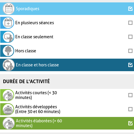
Sporadiques
En plusieurs séances
En classe seulement
Hors classe
En classe et hors classe
DURÉE DE L'ACTIVITÉ
Activités courtes (< 30
minutes)
Activités développées
(Entre 30 et 60 minutes)
Activités élaborées (> 60
minutes)