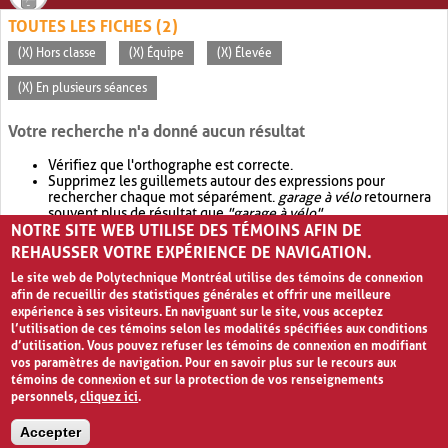
TOUTES LES FICHES (2)
(X) Hors classe
(X) Équipe
(X) Élevée
(X) En plusieurs séances
Votre recherche n'a donné aucun résultat
Vérifiez que l'orthographe est correcte.
Supprimez les guillemets autour des expressions pour
rechercher chaque mot séparément.
garage à vélo
retournera
souvent plus de résultat que
"garage à vélo"
.
NOTRE SITE WEB UTILISE DES TÉMOINS AFIN DE
Envisagez d'élargir votre recherche avec
OR
.
garage OR vélo
retournera souvent plus de résultat que
garage à vélo
.
REHAUSSER VOTRE EXPÉRIENCE DE NAVIGATION.
Le site web de Polytechnique Montréal utilise des témoins de connexion
afin de recueillir des statistiques générales et offrir une meilleure
expérience à ses visiteurs. En naviguant sur le site, vous acceptez
l’utilisation de ces témoins selon les modalités spécifiées aux conditions
d’utilisation. Vous pouvez refuser les témoins de connexion en modifiant
vos paramètres de navigation. Pour en savoir plus sur le recours aux
témoins de connexion et sur la protection de vos renseignements
personnels,
cliquez ici
.
Avis de confidentialité et conditions d’utilisation
Accepter