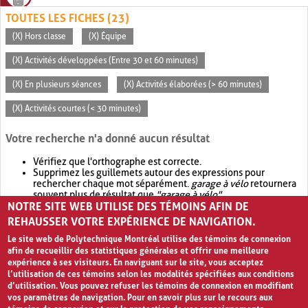
TOUTES LES FICHES (23)
(X) Hors classe
(X) Équipe
(X) Activités développées (Entre 30 et 60 minutes)
(X) En plusieurs séances
(X) Activités élaborées (> 60 minutes)
(X) Activités courtes (< 30 minutes)
Votre recherche n'a donné aucun résultat
Vérifiez que l'orthographe est correcte.
Supprimez les guillemets autour des expressions pour
rechercher chaque mot séparément.
garage à vélo
retournera
souvent plus de résultat que
"garage à vélo"
.
NOTRE SITE WEB UTILISE DES TÉMOINS AFIN DE
Envisagez d'élargir votre recherche avec
OR
.
garage OR vélo
retournera souvent plus de résultat que
garage à vélo
.
REHAUSSER VOTRE EXPÉRIENCE DE NAVIGATION.
Le site web de Polytechnique Montréal utilise des témoins de connexion
afin de recueillir des statistiques générales et offrir une meilleure
expérience à ses visiteurs. En naviguant sur le site, vous acceptez
l’utilisation de ces témoins selon les modalités spécifiées aux conditions
d’utilisation. Vous pouvez refuser les témoins de connexion en modifiant
vos paramètres de navigation. Pour en savoir plus sur le recours aux