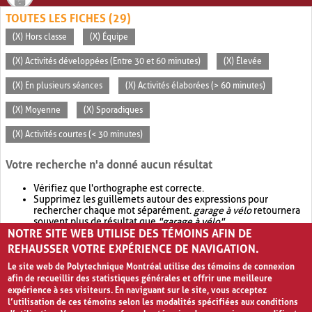
TOUTES LES FICHES (29)
(X) Hors classe
(X) Équipe
(X) Activités développées (Entre 30 et 60 minutes)
(X) Élevée
(X) En plusieurs séances
(X) Activités élaborées (> 60 minutes)
(X) Moyenne
(X) Sporadiques
(X) Activités courtes (< 30 minutes)
Votre recherche n'a donné aucun résultat
Vérifiez que l'orthographe est correcte.
Supprimez les guillemets autour des expressions pour
rechercher chaque mot séparément.
garage à vélo
retournera
souvent plus de résultat que
"garage à vélo"
.
NOTRE SITE WEB UTILISE DES TÉMOINS AFIN DE
Envisagez d'élargir votre recherche avec
OR
.
garage OR vélo
retournera souvent plus de résultat que
garage à vélo
.
REHAUSSER VOTRE EXPÉRIENCE DE NAVIGATION.
Le site web de Polytechnique Montréal utilise des témoins de connexion
afin de recueillir des statistiques générales et offrir une meilleure
expérience à ses visiteurs. En naviguant sur le site, vous acceptez
l’utilisation de ces témoins selon les modalités spécifiées aux conditions