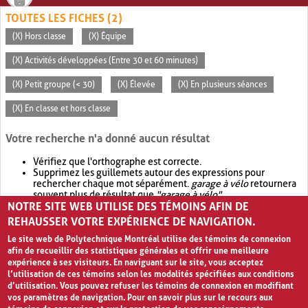
TOUTES LES FICHES (2)
(X) Hors classe
(X) Équipe
(X) Activités développées (Entre 30 et 60 minutes)
(X) Petit groupe (< 30)
(X) Élevée
(X) En plusieurs séances
(X) En classe et hors classe
Votre recherche n'a donné aucun résultat
Vérifiez que l'orthographe est correcte.
Supprimez les guillemets autour des expressions pour
rechercher chaque mot séparément.
garage à vélo
retournera
souvent plus de résultat que
"garage à vélo"
.
NOTRE SITE WEB UTILISE DES TÉMOINS AFIN DE
Envisagez d'élargir votre recherche avec
OR
.
garage OR vélo
retournera souvent plus de résultat que
garage à vélo
.
REHAUSSER VOTRE EXPÉRIENCE DE NAVIGATION.
Le site web de Polytechnique Montréal utilise des témoins de connexion
afin de recueillir des statistiques générales et offrir une meilleure
expérience à ses visiteurs. En naviguant sur le site, vous acceptez
l’utilisation de ces témoins selon les modalités spécifiées aux conditions
d’utilisation. Vous pouvez refuser les témoins de connexion en modifiant
vos paramètres de navigation. Pour en savoir plus sur le recours aux