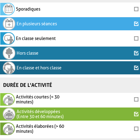
Sporadiques
En plusieurs séances
En classe seulement
Hors classe
En classe et hors classe
DURÉE DE L'ACTIVITÉ
Activités courtes (< 30
minutes)
Activités développées
(Entre 30 et 60 minutes)
Activités élaborées (> 60
minutes)