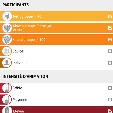
PARTICIPANTS
Petit groupe (< 30)
Moyen groupe (entre 30
et 100)
Grand groupe (> 100)
Équipe
Individuel
INTENSITÉ D'ANIMATION
Faible
Moyenne
Élevée