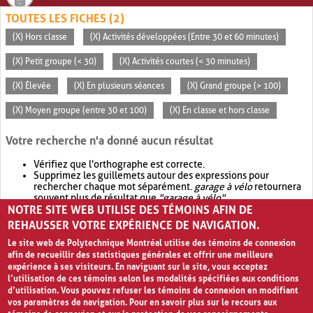
TOUTES LES FICHES (2)
(X) Hors classe
(X) Activités développées (Entre 30 et 60 minutes)
(X) Petit groupe (< 30)
(X) Activités courtes (< 30 minutes)
(X) Élevée
(X) En plusieurs séances
(X) Grand groupe (> 100)
(X) Moyen groupe (entre 30 et 100)
(X) En classe et hors classe
Votre recherche n'a donné aucun résultat
Vérifiez que l'orthographe est correcte.
Supprimez les guillemets autour des expressions pour
rechercher chaque mot séparément.
garage à vélo
retournera
souvent plus de résultat que
"garage à vélo"
.
NOTRE SITE WEB UTILISE DES TÉMOINS AFIN DE
Envisagez d'élargir votre recherche avec
OR
.
garage OR vélo
retournera souvent plus de résultat que
garage à vélo
.
REHAUSSER VOTRE EXPÉRIENCE DE NAVIGATION.
Le site web de Polytechnique Montréal utilise des témoins de connexion
afin de recueillir des statistiques générales et offrir une meilleure
expérience à ses visiteurs. En naviguant sur le site, vous acceptez
l’utilisation de ces témoins selon les modalités spécifiées aux conditions
d’utilisation. Vous pouvez refuser les témoins de connexion en modifiant
vos paramètres de navigation. Pour en savoir plus sur le recours aux