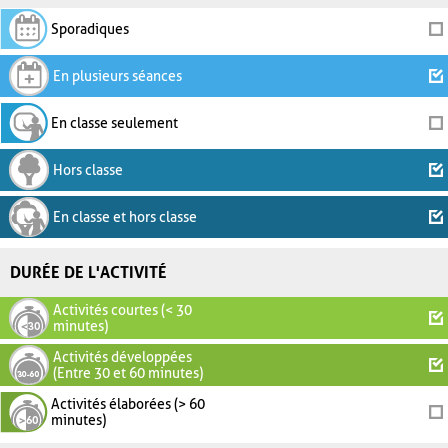
Sporadiques
En plusieurs séances
En classe seulement
Hors classe
En classe et hors classe
DURÉE DE L'ACTIVITÉ
Activités courtes (< 30
minutes)
Activités développées
(Entre 30 et 60 minutes)
Activités élaborées (> 60
minutes)