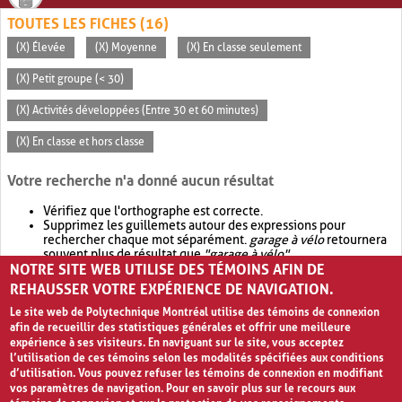
TOUTES LES FICHES (16)
(X) Élevée
(X) Moyenne
(X) En classe seulement
(X) Petit groupe (< 30)
(X) Activités développées (Entre 30 et 60 minutes)
(X) En classe et hors classe
Votre recherche n'a donné aucun résultat
Vérifiez que l'orthographe est correcte.
Supprimez les guillemets autour des expressions pour
rechercher chaque mot séparément.
garage à vélo
retournera
souvent plus de résultat que
"garage à vélo"
.
NOTRE SITE WEB UTILISE DES TÉMOINS AFIN DE
Envisagez d'élargir votre recherche avec
OR
.
garage OR vélo
retournera souvent plus de résultat que
garage à vélo
.
REHAUSSER VOTRE EXPÉRIENCE DE NAVIGATION.
Le site web de Polytechnique Montréal utilise des témoins de connexion
afin de recueillir des statistiques générales et offrir une meilleure
expérience à ses visiteurs. En naviguant sur le site, vous acceptez
l’utilisation de ces témoins selon les modalités spécifiées aux conditions
d’utilisation. Vous pouvez refuser les témoins de connexion en modifiant
vos paramètres de navigation. Pour en savoir plus sur le recours aux