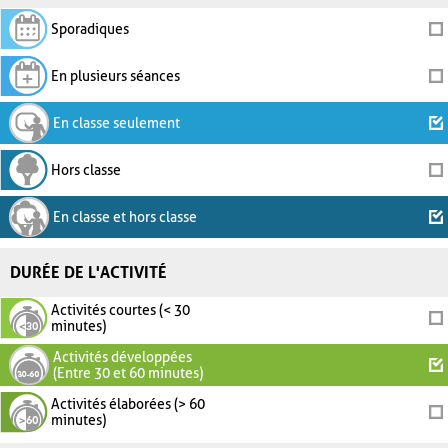
Sporadiques
En plusieurs séances
En classe seulement
Hors classe
En classe et hors classe
DURÉE DE L'ACTIVITÉ
Activités courtes (< 30
minutes)
Activités développées
(Entre 30 et 60 minutes)
Activités élaborées (> 60
minutes)