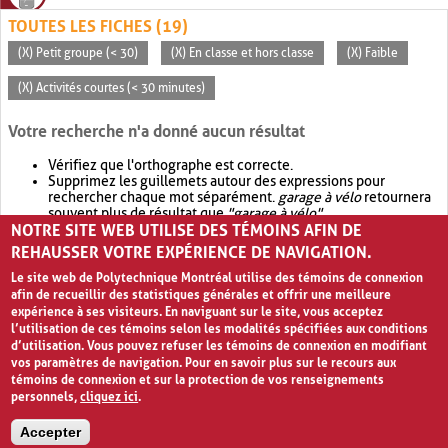
TOUTES LES FICHES (19)
(X) Petit groupe (< 30)
(X) En classe et hors classe
(X) Faible
(X) Activités courtes (< 30 minutes)
Votre recherche n'a donné aucun résultat
Vérifiez que l'orthographe est correcte.
Supprimez les guillemets autour des expressions pour
rechercher chaque mot séparément.
garage à vélo
retournera
souvent plus de résultat que
"garage à vélo"
.
NOTRE SITE WEB UTILISE DES TÉMOINS AFIN DE
Envisagez d'élargir votre recherche avec
OR
.
garage OR vélo
retournera souvent plus de résultat que
garage à vélo
.
REHAUSSER VOTRE EXPÉRIENCE DE NAVIGATION.
Le site web de Polytechnique Montréal utilise des témoins de connexion
afin de recueillir des statistiques générales et offrir une meilleure
expérience à ses visiteurs. En naviguant sur le site, vous acceptez
l’utilisation de ces témoins selon les modalités spécifiées aux conditions
d’utilisation. Vous pouvez refuser les témoins de connexion en modifiant
vos paramètres de navigation. Pour en savoir plus sur le recours aux
témoins de connexion et sur la protection de vos renseignements
personnels,
cliquez ici
.
Avis de confidentialité et conditions d’utilisation
Accepter