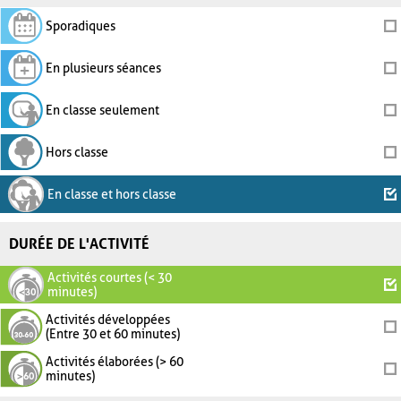
Sporadiques
En plusieurs séances
En classe seulement
Hors classe
En classe et hors classe
DURÉE DE L'ACTIVITÉ
Activités courtes (< 30
minutes)
Activités développées
(Entre 30 et 60 minutes)
Activités élaborées (> 60
minutes)