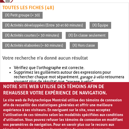
TOUTES LES FICHES (48)
(X) Petit groupe (< 30)
(X) Activités développées (Entre 30 et 60 minutes)
(X) Équipe
(X) Activités courtes (< 30 minutes)
(X) En classe seulement
(X) Activités élaborées (> 60 minutes)
(X) Hors classe
Votre recherche n'a donné aucun résultat
Vérifiez que l'orthographe est correcte.
Supprimez les guillemets autour des expressions pour
rechercher chaque mot séparément.
garage à vélo
retournera
souvent plus de résultat que
"garage à vélo"
.
NOTRE SITE WEB UTILISE DES TÉMOINS AFIN DE
Envisagez d'élargir votre recherche avec
OR
.
garage OR vélo
retournera souvent plus de résultat que
garage à vélo
.
REHAUSSER VOTRE EXPÉRIENCE DE NAVIGATION.
Le site web de Polytechnique Montréal utilise des témoins de connexion
afin de recueillir des statistiques générales et offrir une meilleure
expérience à ses visiteurs. En naviguant sur le site, vous acceptez
l’utilisation de ces témoins selon les modalités spécifiées aux conditions
d’utilisation. Vous pouvez refuser les témoins de connexion en modifiant
vos paramètres de navigation. Pour en savoir plus sur le recours aux