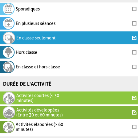
Sporadiques
En plusieurs séances
En classe seulement
Hors classe
En classe et hors classe
DURÉE DE L'ACTIVITÉ
Activités courtes (< 30
minutes)
Activités développées
(Entre 30 et 60 minutes)
Activités élaborées (> 60
minutes)