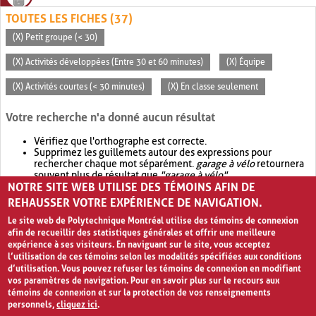
TOUTES LES FICHES (37)
(X) Petit groupe (< 30)
(X) Activités développées (Entre 30 et 60 minutes)
(X) Équipe
(X) Activités courtes (< 30 minutes)
(X) En classe seulement
Votre recherche n'a donné aucun résultat
Vérifiez que l'orthographe est correcte.
Supprimez les guillemets autour des expressions pour
rechercher chaque mot séparément.
garage à vélo
retournera
souvent plus de résultat que
"garage à vélo"
.
NOTRE SITE WEB UTILISE DES TÉMOINS AFIN DE
Envisagez d'élargir votre recherche avec
OR
.
garage OR vélo
retournera souvent plus de résultat que
garage à vélo
.
REHAUSSER VOTRE EXPÉRIENCE DE NAVIGATION.
Le site web de Polytechnique Montréal utilise des témoins de connexion
afin de recueillir des statistiques générales et offrir une meilleure
expérience à ses visiteurs. En naviguant sur le site, vous acceptez
l’utilisation de ces témoins selon les modalités spécifiées aux conditions
d’utilisation. Vous pouvez refuser les témoins de connexion en modifiant
vos paramètres de navigation. Pour en savoir plus sur le recours aux
témoins de connexion et sur la protection de vos renseignements
personnels,
cliquez ici
.
Avis de confidentialité et conditions d’utilisation