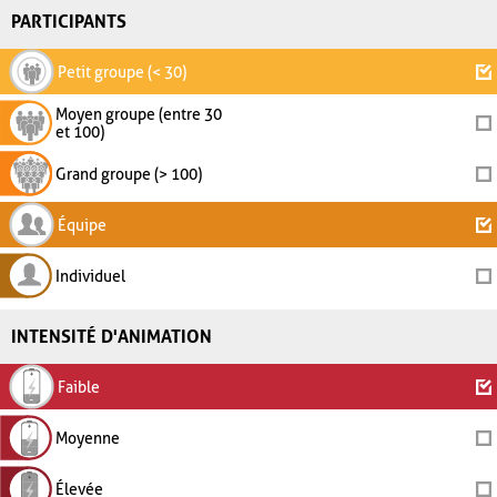
PARTICIPANTS
Petit groupe (< 30)
Moyen groupe (entre 30
et 100)
Grand groupe (> 100)
Équipe
Individuel
INTENSITÉ D'ANIMATION
Faible
Moyenne
Élevée