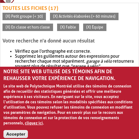
TOUTES LES FICHES (17)
(X) Petit groupe (< 30)
(X) Activités élaborées (> 60 minutes)
(X) En classe et hors classe
(X) Faible
(X) Équipe
Votre recherche n'a donné aucun résultat
Vérifiez que l'orthographe est correcte.
Supprimez les guillemets autour des expressions pour
rechercher chaque mot séparément.
garage à vélo
retournera
souvent plus de résultat que
"garage à vélo"
.
NOTRE SITE WEB UTILISE DES TÉMOINS AFIN DE
Envisagez d'élargir votre recherche avec
OR
.
garage OR vélo
retournera souvent plus de résultat que
garage à vélo
.
REHAUSSER VOTRE EXPÉRIENCE DE NAVIGATION.
Le site web de Polytechnique Montréal utilise des témoins de connexion
afin de recueillir des statistiques générales et offrir une meilleure
expérience à ses visiteurs. En naviguant sur le site, vous acceptez
l’utilisation de ces témoins selon les modalités spécifiées aux conditions
d’utilisation. Vous pouvez refuser les témoins de connexion en modifiant
vos paramètres de navigation. Pour en savoir plus sur le recours aux
témoins de connexion et sur la protection de vos renseignements
personnels,
cliquez ici
.
Avis de confidentialité et conditions d’utilisation
Accepter