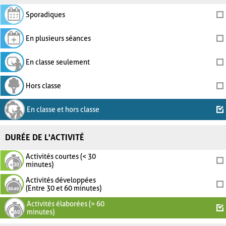
Sporadiques
En plusieurs séances
En classe seulement
Hors classe
En classe et hors classe
DURÉE DE L'ACTIVITÉ
Activités courtes (< 30
minutes)
Activités développées
(Entre 30 et 60 minutes)
Activités élaborées (> 60
minutes)