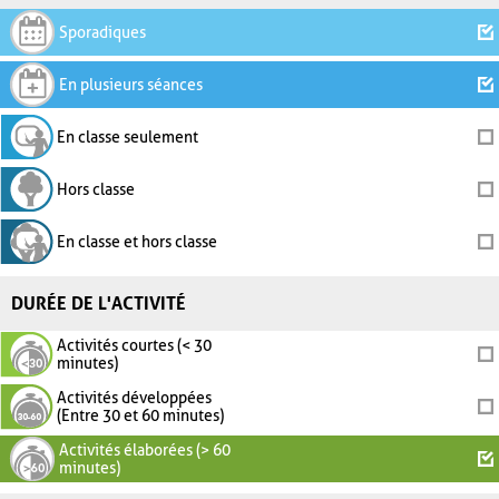
Sporadiques
En plusieurs séances
En classe seulement
Hors classe
En classe et hors classe
DURÉE DE L'ACTIVITÉ
Activités courtes (< 30
minutes)
Activités développées
(Entre 30 et 60 minutes)
Activités élaborées (> 60
minutes)