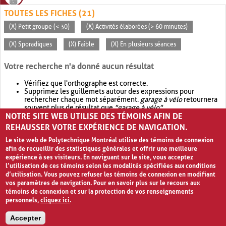
TOUTES LES FICHES (21)
(X) Petit groupe (< 30)
(X) Activités élaborées (> 60 minutes)
(X) Sporadiques
(X) Faible
(X) En plusieurs séances
Votre recherche n'a donné aucun résultat
Vérifiez que l'orthographe est correcte.
Supprimez les guillemets autour des expressions pour
rechercher chaque mot séparément.
garage à vélo
retournera
souvent plus de résultat que
"garage à vélo"
.
NOTRE SITE WEB UTILISE DES TÉMOINS AFIN DE
Envisagez d'élargir votre recherche avec
OR
.
garage OR vélo
retournera souvent plus de résultat que
garage à vélo
.
REHAUSSER VOTRE EXPÉRIENCE DE NAVIGATION.
Le site web de Polytechnique Montréal utilise des témoins de connexion
afin de recueillir des statistiques générales et offrir une meilleure
expérience à ses visiteurs. En naviguant sur le site, vous acceptez
l’utilisation de ces témoins selon les modalités spécifiées aux conditions
d’utilisation. Vous pouvez refuser les témoins de connexion en modifiant
vos paramètres de navigation. Pour en savoir plus sur le recours aux
témoins de connexion et sur la protection de vos renseignements
personnels,
cliquez ici
.
Avis de confidentialité et conditions d’utilisation
Accepter