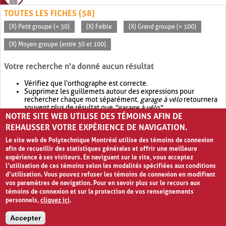
TOUTES LES FICHES (58)
(X) Petit groupe (< 30)
(X) Faible
(X) Grand groupe (> 100)
(X) Moyen groupe (entre 30 et 100)
Votre recherche n'a donné aucun résultat
Vérifiez que l'orthographe est correcte.
Supprimez les guillemets autour des expressions pour
rechercher chaque mot séparément.
garage à vélo
retournera
souvent plus de résultat que
"garage à vélo"
.
NOTRE SITE WEB UTILISE DES TÉMOINS AFIN DE
Envisagez d'élargir votre recherche avec
OR
.
garage OR vélo
retournera souvent plus de résultat que
garage à vélo
.
REHAUSSER VOTRE EXPÉRIENCE DE NAVIGATION.
Le site web de Polytechnique Montréal utilise des témoins de connexion
afin de recueillir des statistiques générales et offrir une meilleure
expérience à ses visiteurs. En naviguant sur le site, vous acceptez
l’utilisation de ces témoins selon les modalités spécifiées aux conditions
d’utilisation. Vous pouvez refuser les témoins de connexion en modifiant
vos paramètres de navigation. Pour en savoir plus sur le recours aux
témoins de connexion et sur la protection de vos renseignements
personnels,
cliquez ici
.
Avis de confidentialité et conditions d’utilisation
Accepter