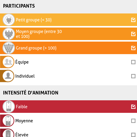
PARTICIPANTS
Petit groupe (< 30)
Moyen groupe (entre 30
et 100)
Grand groupe (> 100)
Équipe
Individuel
INTENSITÉ D'ANIMATION
Faible
Moyenne
Élevée