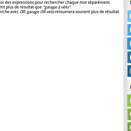
our des expressions pour rechercher chaque mot séparément.
nt plus de résultat que
"garage à vélo"
.
herche avec
OR
.
garage OR vélo
retournera souvent plus de résultat