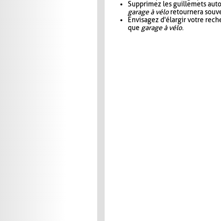
Supprimez les guillemets aut
garage à vélo
retournera souve
Envisagez d'élargir votre rec
que
garage à vélo
.