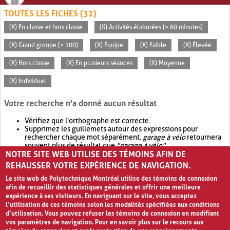
TOUTES LES FICHES (32)
(X) En classe et hors classe
(X) Activités élaborées (> 60 minutes)
(X) Grand groupe (> 100)
(X) Équipe
(X) Faible
(X) Élevée
(X) Hors classe
(X) En plusieurs séances
(X) Moyenne
(X) Individuel
Votre recherche n'a donné aucun résultat
Vérifiez que l'orthographe est correcte.
Supprimez les guillemets autour des expressions pour
rechercher chaque mot séparément.
garage à vélo
retournera
souvent plus de résultat que
"garage à vélo"
.
NOTRE SITE WEB UTILISE DES TÉMOINS AFIN DE
Envisagez d'élargir votre recherche avec
OR
.
garage OR vélo
retournera souvent plus de résultat que
garage à vélo
.
REHAUSSER VOTRE EXPÉRIENCE DE NAVIGATION.
Le site web de Polytechnique Montréal utilise des témoins de connexion
afin de recueillir des statistiques générales et offrir une meilleure
expérience à ses visiteurs. En naviguant sur le site, vous acceptez
l’utilisation de ces témoins selon les modalités spécifiées aux conditions
d’utilisation. Vous pouvez refuser les témoins de connexion en modifiant
vos paramètres de navigation. Pour en savoir plus sur le recours aux