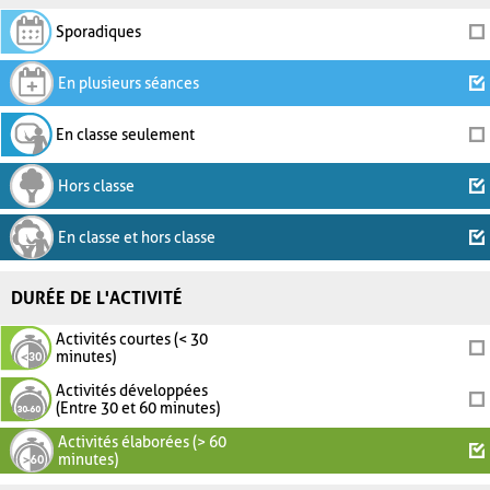
Sporadiques
En plusieurs séances
En classe seulement
Hors classe
En classe et hors classe
DURÉE DE L'ACTIVITÉ
Activités courtes (< 30
minutes)
Activités développées
(Entre 30 et 60 minutes)
Activités élaborées (> 60
minutes)