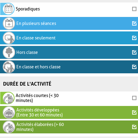
Sporadiques
En plusieurs séances
En classe seulement
Hors classe
En classe et hors classe
DURÉE DE L'ACTIVITÉ
Activités courtes (< 30
minutes)
Activités développées
(Entre 30 et 60 minutes)
Activités élaborées (> 60
minutes)