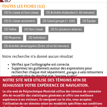
TOUTES LES FICHES (53)
(X) En classe et hors classe
(X) Activités élaborées (> 60 minutes)
(X) En classe seulement
(X) Grand groupe (> 100)
(X) Équipe
(X) Faible
(X) Hors classe
(X) En plusieurs séances
(X) Moyenne
(X) Individuel
(X) Activités développées (Entre 30 et 60 minutes)
Votre recherche n'a donné aucun résultat
Vérifiez que l'orthographe est correcte.
Supprimez les guillemets autour des expressions pour
rechercher chaque mot séparément.
garage à vélo
retournera
souvent plus de résultat que
"garage à vélo"
.
NOTRE SITE WEB UTILISE DES TÉMOINS AFIN DE
Envisagez d'élargir votre recherche avec
OR
.
garage OR vélo
retournera souvent plus de résultat que
garage à vélo
.
REHAUSSER VOTRE EXPÉRIENCE DE NAVIGATION.
Le site web de Polytechnique Montréal utilise des témoins de connexion
afin de recueillir des statistiques générales et offrir une meilleure
expérience à ses visiteurs. En naviguant sur le site, vous acceptez
l’utilisation de ces témoins selon les modalités spécifiées aux conditions