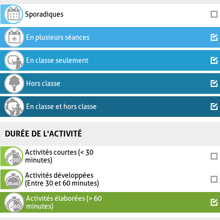
Sporadiques
En plusieurs séances
En classe seulement
Hors classe
En classe et hors classe
DURÉE DE L'ACTIVITÉ
Activités courtes (< 30
minutes)
Activités développées
(Entre 30 et 60 minutes)
Activités élaborées (> 60
minutes)