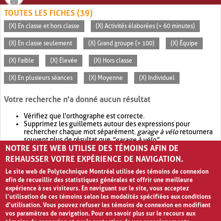
TOUTES LES FICHES (39)
(X) En classe et hors classe
(X) Activités élaborées (> 60 minutes)
(X) En classe seulement
(X) Grand groupe (> 100)
(X) Équipe
(X) Faible
(X) Élevée
(X) Hors classe
(X) En plusieurs séances
(X) Moyenne
(X) Individuel
Votre recherche n'a donné aucun résultat
Vérifiez que l'orthographe est correcte.
Supprimez les guillemets autour des expressions pour
rechercher chaque mot séparément.
garage à vélo
retournera
souvent plus de résultat que
"garage à vélo"
.
NOTRE SITE WEB UTILISE DES TÉMOINS AFIN DE
Envisagez d'élargir votre recherche avec
OR
.
garage OR vélo
retournera souvent plus de résultat que
garage à vélo
.
REHAUSSER VOTRE EXPÉRIENCE DE NAVIGATION.
Le site web de Polytechnique Montréal utilise des témoins de connexion
afin de recueillir des statistiques générales et offrir une meilleure
expérience à ses visiteurs. En naviguant sur le site, vous acceptez
l’utilisation de ces témoins selon les modalités spécifiées aux conditions
d’utilisation. Vous pouvez refuser les témoins de connexion en modifiant
vos paramètres de navigation. Pour en savoir plus sur le recours aux