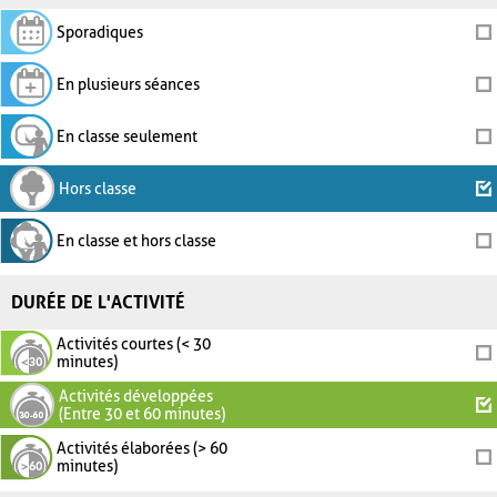
Sporadiques
En plusieurs séances
En classe seulement
Hors classe
En classe et hors classe
DURÉE DE L'ACTIVITÉ
Activités courtes (< 30
minutes)
Activités développées
(Entre 30 et 60 minutes)
Activités élaborées (> 60
minutes)