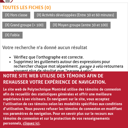
TOUTES LES FICHES (0)
(X) Hors classe
(X) Activités développées (Entre 30 et 60 minutes)
(X) Grand groupe (> 100)
(X) Moyen groupe (entre 30 et 100)
(X) Faible
Votre recherche n'a donné aucun résultat
Vérifiez que l'orthographe est correcte.
Supprimez les guillemets autour des expressions pour
rechercher chaque mot séparément.
garage à vélo
retournera
souvent plus de résultat que
"garage à vélo"
.
NOTRE SITE WEB UTILISE DES TÉMOINS AFIN DE
Envisagez d'élargir votre recherche avec
OR
.
garage OR vélo
retournera souvent plus de résultat que
garage à vélo
.
REHAUSSER VOTRE EXPÉRIENCE DE NAVIGATION.
Le site web de Polytechnique Montréal utilise des témoins de connexion
afin de recueillir des statistiques générales et offrir une meilleure
expérience à ses visiteurs. En naviguant sur le site, vous acceptez
l’utilisation de ces témoins selon les modalités spécifiées aux conditions
d’utilisation. Vous pouvez refuser les témoins de connexion en modifiant
vos paramètres de navigation. Pour en savoir plus sur le recours aux
témoins de connexion et sur la protection de vos renseignements
personnels,
cliquez ici
.
Avis de confidentialité et conditions d’utilisation