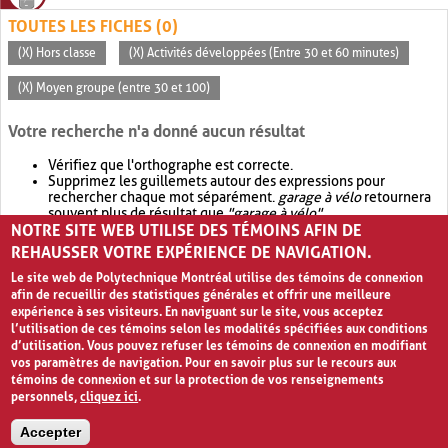
TOUTES LES FICHES (0)
(X) Hors classe
(X) Activités développées (Entre 30 et 60 minutes)
(X) Moyen groupe (entre 30 et 100)
Votre recherche n'a donné aucun résultat
Vérifiez que l'orthographe est correcte.
Supprimez les guillemets autour des expressions pour
rechercher chaque mot séparément.
garage à vélo
retournera
souvent plus de résultat que
"garage à vélo"
.
NOTRE SITE WEB UTILISE DES TÉMOINS AFIN DE
Envisagez d'élargir votre recherche avec
OR
.
garage OR vélo
retournera souvent plus de résultat que
garage à vélo
.
REHAUSSER VOTRE EXPÉRIENCE DE NAVIGATION.
Le site web de Polytechnique Montréal utilise des témoins de connexion
afin de recueillir des statistiques générales et offrir une meilleure
expérience à ses visiteurs. En naviguant sur le site, vous acceptez
l’utilisation de ces témoins selon les modalités spécifiées aux conditions
d’utilisation. Vous pouvez refuser les témoins de connexion en modifiant
vos paramètres de navigation. Pour en savoir plus sur le recours aux
témoins de connexion et sur la protection de vos renseignements
personnels,
cliquez ici
.
Avis de confidentialité et conditions d’utilisation
Accepter