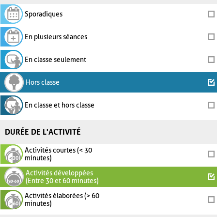
Sporadiques
En plusieurs séances
En classe seulement
Hors classe
En classe et hors classe
DURÉE DE L'ACTIVITÉ
Activités courtes (< 30
minutes)
Activités développées
(Entre 30 et 60 minutes)
Activités élaborées (> 60
minutes)