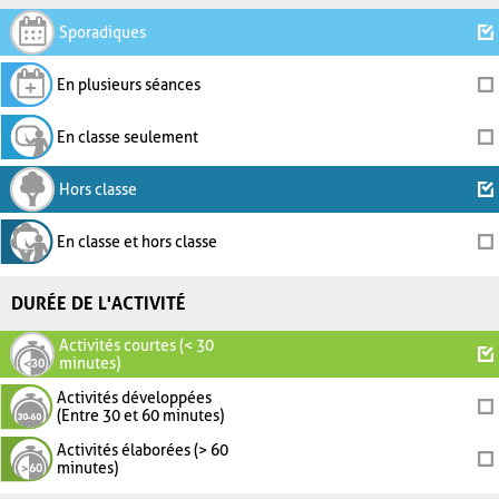
Sporadiques
En plusieurs séances
En classe seulement
Hors classe
En classe et hors classe
DURÉE DE L'ACTIVITÉ
Activités courtes (< 30
minutes)
Activités développées
(Entre 30 et 60 minutes)
Activités élaborées (> 60
minutes)