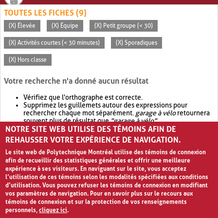
TOUTES LES FICHES (9)
(X) Élevée
(X) Équipe
(X) Petit groupe (< 30)
(X) Activités courtes (< 30 minutes)
(X) Sporadiques
(X) Hors classe
Votre recherche n'a donné aucun résultat
Vérifiez que l'orthographe est correcte.
Supprimez les guillemets autour des expressions pour
rechercher chaque mot séparément.
garage à vélo
retournera
souvent plus de résultat que
"garage à vélo"
.
NOTRE SITE WEB UTILISE DES TÉMOINS AFIN DE
Envisagez d'élargir votre recherche avec
OR
.
garage OR vélo
retournera souvent plus de résultat que
garage à vélo
.
REHAUSSER VOTRE EXPÉRIENCE DE NAVIGATION.
Le site web de Polytechnique Montréal utilise des témoins de connexion
afin de recueillir des statistiques générales et offrir une meilleure
expérience à ses visiteurs. En naviguant sur le site, vous acceptez
l’utilisation de ces témoins selon les modalités spécifiées aux conditions
d’utilisation. Vous pouvez refuser les témoins de connexion en modifiant
vos paramètres de navigation. Pour en savoir plus sur le recours aux
témoins de connexion et sur la protection de vos renseignements
personnels,
cliquez ici
.
Avis de confidentialité et conditions d’utilisation