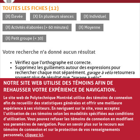
TOUTES LES FICHES (12)
(X) Élevée
(X) En plusieurs séances
(X) Individuel
(X) Activités élaborées (> 60 minutes)
(X) Moyenne
(X) Petit groupe (< 30)
Votre recherche n'a donné aucun résultat
Vérifiez que l'orthographe est correcte.
Supprimez les guillemets autour des expressions pour
rechercher chaque mot séparément.
garage à vélo
retournera
souvent plus de résultat que
"garage à vélo"
.
NOTRE SITE WEB UTILISE DES TÉMOINS AFIN DE
Envisagez d'élargir votre recherche avec
OR
.
garage OR vélo
retournera souvent plus de résultat que
garage à vélo
.
REHAUSSER VOTRE EXPÉRIENCE DE NAVIGATION.
Le site web de Polytechnique Montréal utilise des témoins de connexion
afin de recueillir des statistiques générales et offrir une meilleure
expérience à ses visiteurs. En naviguant sur le site, vous acceptez
l’utilisation de ces témoins selon les modalités spécifiées aux conditions
d’utilisation. Vous pouvez refuser les témoins de connexion en modifiant
vos paramètres de navigation. Pour en savoir plus sur le recours aux
témoins de connexion et sur la protection de vos renseignements
personnels,
cliquez ici
.
Avis de confidentialité et conditions d’utilisation