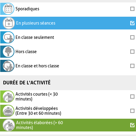
Sporadiques
En plusieurs séances
En classe seulement
Hors classe
En classe et hors classe
DURÉE DE L'ACTIVITÉ
Activités courtes (< 30
minutes)
Activités développées
(Entre 30 et 60 minutes)
Activités élaborées (> 60
minutes)