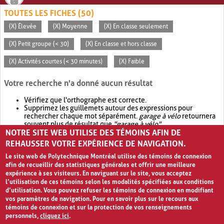
TOUTES LES FICHES (50)
(X) Élevée
(X) Moyenne
(X) En classe seulement
(X) Petit groupe (< 30)
(X) En classe et hors classe
(X) Activités courtes (< 30 minutes)
(X) Faible
Votre recherche n'a donné aucun résultat
Vérifiez que l'orthographe est correcte.
Supprimez les guillemets autour des expressions pour
rechercher chaque mot séparément.
garage à vélo
retournera
souvent plus de résultat que
"garage à vélo"
.
NOTRE SITE WEB UTILISE DES TÉMOINS AFIN DE
Envisagez d'élargir votre recherche avec
OR
.
garage OR vélo
retournera souvent plus de résultat que
garage à vélo
.
REHAUSSER VOTRE EXPÉRIENCE DE NAVIGATION.
Le site web de Polytechnique Montréal utilise des témoins de connexion
afin de recueillir des statistiques générales et offrir une meilleure
expérience à ses visiteurs. En naviguant sur le site, vous acceptez
l’utilisation de ces témoins selon les modalités spécifiées aux conditions
d’utilisation. Vous pouvez refuser les témoins de connexion en modifiant
vos paramètres de navigation. Pour en savoir plus sur le recours aux
témoins de connexion et sur la protection de vos renseignements
personnels,
cliquez ici
.
Avis de confidentialité et conditions d’utilisation