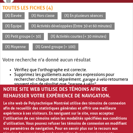
TOUTES LES FICHES (4)
(X) Élevée
(X) Hors classe
(X) En plusieurs séances
(X) Équipe
(X) Activités développées (Entre 30 et 60 minutes)
(X) Petit groupe (< 30)
(X) Activités courtes (< 30 minutes)
(X) Moyenne
(X) Grand groupe (> 100)
Votre recherche n'a donné aucun résultat
Vérifiez que l'orthographe est correcte.
Supprimez les guillemets autour des expressions pour
rechercher chaque mot séparément.
garage à vélo
retournera
souvent plus de résultat que
"garage à vélo"
.
NOTRE SITE WEB UTILISE DES TÉMOINS AFIN DE
Envisagez d'élargir votre recherche avec
OR
.
garage OR vélo
retournera souvent plus de résultat que
garage à vélo
.
REHAUSSER VOTRE EXPÉRIENCE DE NAVIGATION.
Le site web de Polytechnique Montréal utilise des témoins de connexion
afin de recueillir des statistiques générales et offrir une meilleure
expérience à ses visiteurs. En naviguant sur le site, vous acceptez
l’utilisation de ces témoins selon les modalités spécifiées aux conditions
d’utilisation. Vous pouvez refuser les témoins de connexion en modifiant
vos paramètres de navigation. Pour en savoir plus sur le recours aux