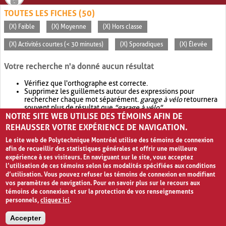
TOUTES LES FICHES (50)
(X) Faible
(X) Moyenne
(X) Hors classe
(X) Activités courtes (< 30 minutes)
(X) Sporadiques
(X) Élevée
Votre recherche n'a donné aucun résultat
Vérifiez que l'orthographe est correcte.
Supprimez les guillemets autour des expressions pour
rechercher chaque mot séparément.
garage à vélo
retournera
souvent plus de résultat que
"garage à vélo"
.
NOTRE SITE WEB UTILISE DES TÉMOINS AFIN DE
Envisagez d'élargir votre recherche avec
OR
.
garage OR vélo
retournera souvent plus de résultat que
garage à vélo
.
REHAUSSER VOTRE EXPÉRIENCE DE NAVIGATION.
Le site web de Polytechnique Montréal utilise des témoins de connexion
afin de recueillir des statistiques générales et offrir une meilleure
expérience à ses visiteurs. En naviguant sur le site, vous acceptez
l’utilisation de ces témoins selon les modalités spécifiées aux conditions
d’utilisation. Vous pouvez refuser les témoins de connexion en modifiant
vos paramètres de navigation. Pour en savoir plus sur le recours aux
témoins de connexion et sur la protection de vos renseignements
personnels,
cliquez ici
.
Avis de confidentialité et conditions d’utilisation
Accepter