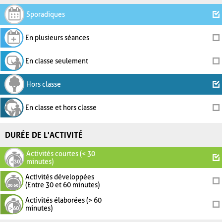
Sporadiques
En plusieurs séances
En classe seulement
Hors classe
En classe et hors classe
DURÉE DE L'ACTIVITÉ
Activités courtes (< 30
minutes)
Activités développées
(Entre 30 et 60 minutes)
Activités élaborées (> 60
minutes)