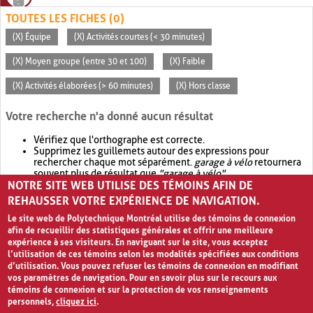
TOUTES LES FICHES (0)
(X) Équipe
(X) Activités courtes (< 30 minutes)
(X) Moyen groupe (entre 30 et 100)
(X) Faible
(X) Activités élaborées (> 60 minutes)
(X) Hors classe
Votre recherche n'a donné aucun résultat
Vérifiez que l'orthographe est correcte.
Supprimez les guillemets autour des expressions pour
rechercher chaque mot séparément.
garage à vélo
retournera
souvent plus de résultat que
"garage à vélo"
.
NOTRE SITE WEB UTILISE DES TÉMOINS AFIN DE
Envisagez d'élargir votre recherche avec
OR
.
garage OR vélo
retournera souvent plus de résultat que
garage à vélo
.
REHAUSSER VOTRE EXPÉRIENCE DE NAVIGATION.
Le site web de Polytechnique Montréal utilise des témoins de connexion
afin de recueillir des statistiques générales et offrir une meilleure
expérience à ses visiteurs. En naviguant sur le site, vous acceptez
l’utilisation de ces témoins selon les modalités spécifiées aux conditions
d’utilisation. Vous pouvez refuser les témoins de connexion en modifiant
vos paramètres de navigation. Pour en savoir plus sur le recours aux
témoins de connexion et sur la protection de vos renseignements
personnels,
cliquez ici
.
Avis de confidentialité et conditions d’utilisation