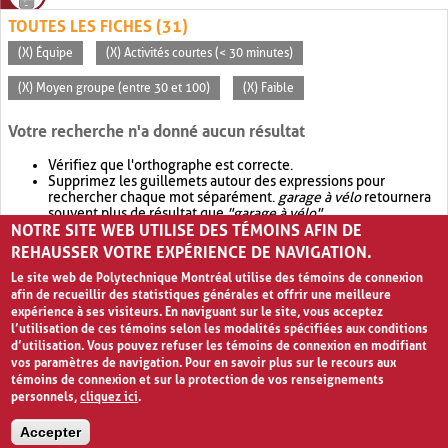
TOUTES LES FICHES (31)
(X) Équipe
(X) Activités courtes (< 30 minutes)
(X) Moyen groupe (entre 30 et 100)
(X) Faible
Votre recherche n'a donné aucun résultat
Vérifiez que l'orthographe est correcte.
Supprimez les guillemets autour des expressions pour
rechercher chaque mot séparément.
garage à vélo
retournera
souvent plus de résultat que
"garage à vélo"
.
NOTRE SITE WEB UTILISE DES TÉMOINS AFIN DE
Envisagez d'élargir votre recherche avec
OR
.
garage OR vélo
retournera souvent plus de résultat que
garage à vélo
.
REHAUSSER VOTRE EXPÉRIENCE DE NAVIGATION.
Le site web de Polytechnique Montréal utilise des témoins de connexion
afin de recueillir des statistiques générales et offrir une meilleure
expérience à ses visiteurs. En naviguant sur le site, vous acceptez
l’utilisation de ces témoins selon les modalités spécifiées aux conditions
d’utilisation. Vous pouvez refuser les témoins de connexion en modifiant
vos paramètres de navigation. Pour en savoir plus sur le recours aux
témoins de connexion et sur la protection de vos renseignements
personnels,
cliquez ici
.
Avis de confidentialité et conditions d’utilisation
Accepter