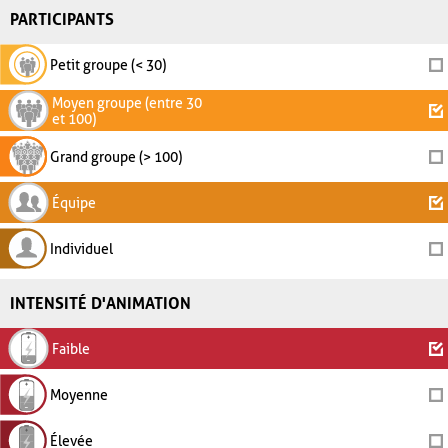
PARTICIPANTS
Petit groupe (< 30)
Moyen groupe (entre 30
et 100)
Grand groupe (> 100)
Équipe
Individuel
INTENSITÉ D'ANIMATION
Faible
Moyenne
Élevée