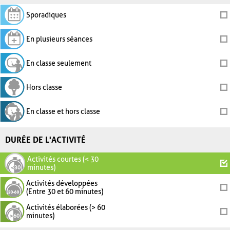
Sporadiques
En plusieurs séances
En classe seulement
Hors classe
En classe et hors classe
DURÉE DE L'ACTIVITÉ
Activités courtes (< 30
minutes)
Activités développées
(Entre 30 et 60 minutes)
Activités élaborées (> 60
minutes)