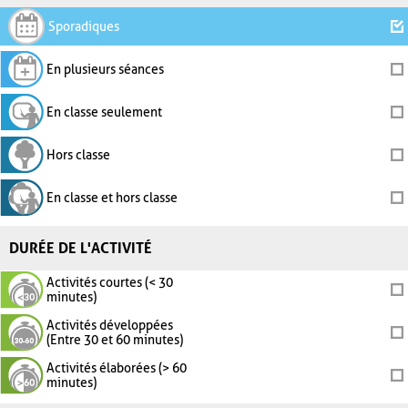
Sporadiques
En plusieurs séances
En classe seulement
Hors classe
En classe et hors classe
DURÉE DE L'ACTIVITÉ
Activités courtes (< 30
minutes)
Activités développées
(Entre 30 et 60 minutes)
Activités élaborées (> 60
minutes)