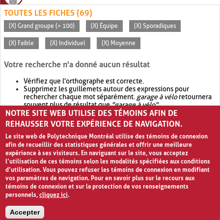
TOUTES LES FICHES (69)
(X) Grand groupe (> 100)
(X) Équipe
(X) Sporadiques
(X) Faible
(X) Individuel
(X) Moyenne
Votre recherche n'a donné aucun résultat
Vérifiez que l'orthographe est correcte.
Supprimez les guillemets autour des expressions pour
rechercher chaque mot séparément.
garage à vélo
retournera
souvent plus de résultat que
"garage à vélo"
.
NOTRE SITE WEB UTILISE DES TÉMOINS AFIN DE
Envisagez d'élargir votre recherche avec
OR
.
garage OR vélo
retournera souvent plus de résultat que
garage à vélo
.
REHAUSSER VOTRE EXPÉRIENCE DE NAVIGATION.
Le site web de Polytechnique Montréal utilise des témoins de connexion
afin de recueillir des statistiques générales et offrir une meilleure
expérience à ses visiteurs. En naviguant sur le site, vous acceptez
l’utilisation de ces témoins selon les modalités spécifiées aux conditions
d’utilisation. Vous pouvez refuser les témoins de connexion en modifiant
vos paramètres de navigation. Pour en savoir plus sur le recours aux
témoins de connexion et sur la protection de vos renseignements
personnels,
cliquez ici
.
Avis de confidentialité et conditions d’utilisation
Accepter