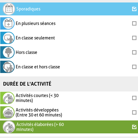
Sporadiques
En plusieurs séances
En classe seulement
Hors classe
En classe et hors classe
DURÉE DE L'ACTIVITÉ
Activités courtes (< 30
minutes)
Activités développées
(Entre 30 et 60 minutes)
Activités élaborées (> 60
minutes)