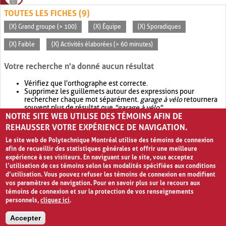
TOUTES LES FICHES (9)
(X) Grand groupe (> 100)
(X) Équipe
(X) Sporadiques
(X) Faible
(X) Activités élaborées (> 60 minutes)
Votre recherche n'a donné aucun résultat
Vérifiez que l'orthographe est correcte.
Supprimez les guillemets autour des expressions pour
rechercher chaque mot séparément.
garage à vélo
retournera
souvent plus de résultat que
"garage à vélo"
.
NOTRE SITE WEB UTILISE DES TÉMOINS AFIN DE
Envisagez d'élargir votre recherche avec
OR
.
garage OR vélo
retournera souvent plus de résultat que
garage à vélo
.
REHAUSSER VOTRE EXPÉRIENCE DE NAVIGATION.
Le site web de Polytechnique Montréal utilise des témoins de connexion
afin de recueillir des statistiques générales et offrir une meilleure
expérience à ses visiteurs. En naviguant sur le site, vous acceptez
l’utilisation de ces témoins selon les modalités spécifiées aux conditions
d’utilisation. Vous pouvez refuser les témoins de connexion en modifiant
vos paramètres de navigation. Pour en savoir plus sur le recours aux
témoins de connexion et sur la protection de vos renseignements
personnels,
cliquez ici
.
Avis de confidentialité et conditions d’utilisation
Accepter